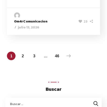
0m4rComunicacion
19
julio 13, 2026
1
2
3
…
46
Buscar