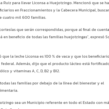
a Ruiz para llevar Liconsa a Huejotzingo. Mencionó que se ha
ciarios en Fraccionamientos y la Cabecera Municipal, busc
e cuatro mil 600 familias.
cortesías que serán correspondidas, porque al final de cuentas
en beneficio de todas las familias huejotzingas”, expresó So
 que la leche Liconsa es 100 % de vaca y que los beneficiari
o federal. Además, dijo que el producto lácteo está fortificad
lico y vitaminas A, C, D, B2 y B12.
odas las familias por debajo de la línea del bienestar y el
imentaria.
otzingo sea un Municipio referente en todo el Estado con m