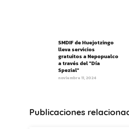
SMDIF de Huejotzingo
lleva servicios
gratuitos a Nepopualco
a través del "Día
Spezial"
noviembre 11, 2024
Publicaciones relaciona