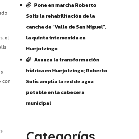
Pone en marcha Roberto
ando
Solís la rehabilitación de la
cancha de “Valle de San Miguel”,
, el
la quinta intervenida en
lís
Huejotzingo
Avanza la transformación
hídrica en Huejotzingo; Roberto
os
o con
Solís amplía la red de agua
potable en la cabecera
municipal
ás
Categorías