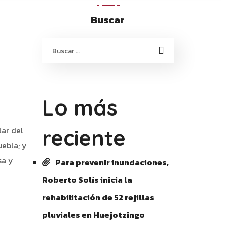
Buscar
Lo más
lar del
reciente
ebla; y
sa y
Para prevenir inundaciones,
Roberto Solís inicia la
rehabilitación de 52 rejillas
pluviales en Huejotzingo