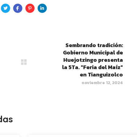
Sembrando tradición:
Gobierno Municipal de
Huejotzingo presenta
la 5Ta. "Feria del Maíz"
en Tianguizolco
noviembre 12, 2024
das