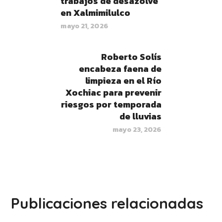
trabajos de desazolve
en Xalmimilulco
mayo 21, 2026
Roberto Solís
encabeza faena de
limpieza en el Río
Xochiac para prevenir
riesgos por temporada
de lluvias
mayo 23, 2026
Publicaciones relacionadas