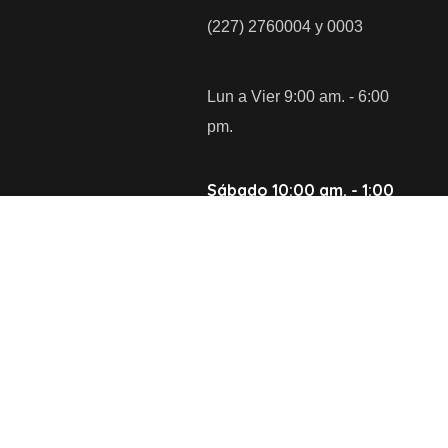
(227) 2760004 y 0003
Lun a Vier 9:00 am. - 6:00
pm.
Sábado 10:00 am. - 1:00
pm.
S/N. C.P. 74160 Huejotzingo,
Puebla.
Avisos de privacidad
Gobierno Municipal Huejotzingo
®
2025 | T