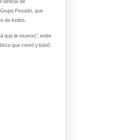
 Patronal de
l Grupo Pesado, que
io de éxitos.
lá que te mueras”, entre
blico que coreó y bailó