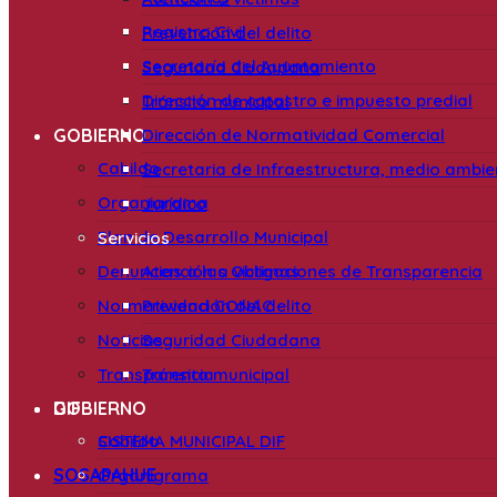
Registro Civil
Prevención del delito
Secretaría del Ayuntamiento
Seguridad Ciudadana
Dirección de catastro e impuesto predial
Tránsito municipal
GOBIERNO
Dirección de Normatividad Comercial
Cabildo
Secretaria de Infraestructura, medio ambi
Organigrama
Jurídico
Plan de Desarrollo Municipal
Servicios
Denuncias a las Obligaciones de Transparencia
Atención a victimas
Normatividad CONAC
Prevención del delito
Noticias
Seguridad Ciudadana
Transparencia
Tránsito municipal
DIF
GOBIERNO
SISTEMA MUNICIPAL DIF
Cabildo
SOSAPAHUE
Organigrama