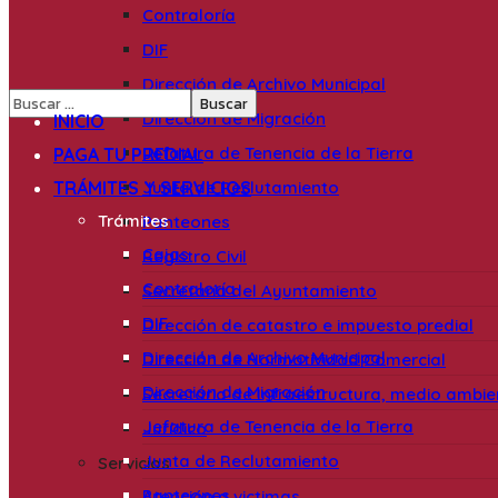
Contraloría
DIF
Dirección de Archivo Municipal
Dirección de Migración
INICIO
Jefatura de Tenencia de la Tierra
PAGA TU PREDIAL
TRÁMITES Y SERVICIOS
Junta de Reclutamiento
Trámites
Panteones
Cajas
Registro Civil
Contraloría
Secretaría del Ayuntamiento
DIF
Dirección de catastro e impuesto predial
Dirección de Archivo Municipal
Dirección de Normatividad Comercial
Dirección de Migración
Secretaria de Infraestructura, medio ambi
Jefatura de Tenencia de la Tierra
Jurídico
Junta de Reclutamiento
Servicios
Panteones
Atención a victimas