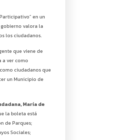
Participativo” en un
gobierno valora la
os los ciudadanos.
 gente que viene de
va a ver como
y como ciudadanos que
cer un Municipio de
udadana, María de
ue la boleta está
ón de Parques;
yos Sociales;