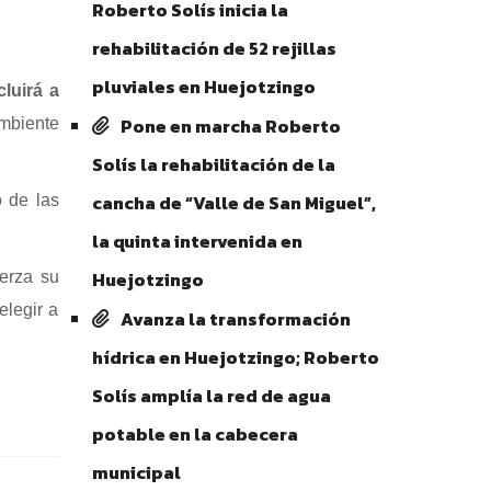
Roberto Solís inicia la
rehabilitación de 52 rejillas
pluviales en Huejotzingo
luirá a
Pone en marcha Roberto
ambiente
Solís la rehabilitación de la
cancha de “Valle de San Miguel”,
o de las
la quinta intervenida en
Huejotzingo
erza su
elegir a
Avanza la transformación
hídrica en Huejotzingo; Roberto
Solís amplía la red de agua
potable en la cabecera
municipal