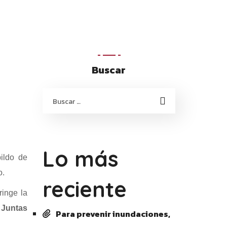
Buscar
Lo más
bildo de
o.
reciente
ringe la
 Juntas
Para prevenir inundaciones,