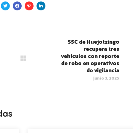
SSC de Huejotzingo
recupera tres
vehículos con reporte
de robo en operativos
de vigilancia
junio 3, 2025
das